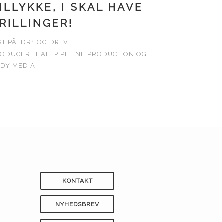
ILLYKKE, I SKAL HAVE
RILLINGER!
ST PÅ: DR1 OG DRTV
ODUCERET AF: PIPELINE PRODUCTION OG
DY MEDIA
KONTAKT
NYHEDSBREV