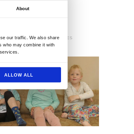
About
ANDSHOLDET -
RØMMEN OM EM
ST PÅ: DR1 OG DRTV
se our traffic. We also share
ODUCERET AF: YES YES PICTURES
ers who may combine it with
 services.
ALLOW ALL