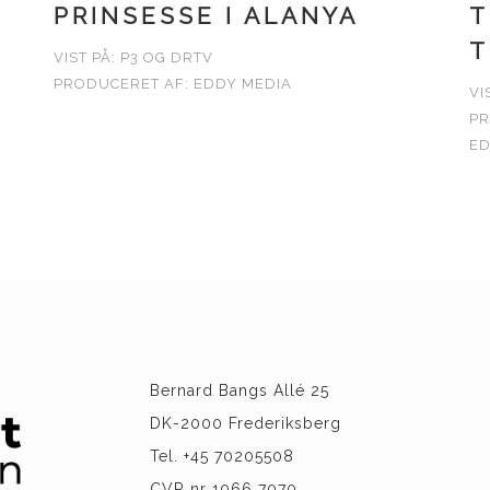
PRINSESSE I ALANYA
T
T
VIST PÅ: P3 OG DRTV
PRODUCERET AF: EDDY MEDIA
VI
PR
ED
Bernard Bangs Allé 25
DK-2000 Frederiksberg
Tel. +45 70205508
CVR nr 1066 7070