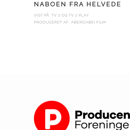
NABOEN FRA HELVEDE
VIST PÅ: TV 2 OG TV 2 PLAY
PRODUCERET AF: ABERDABEI FILM