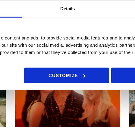
Details
DE SJÆLDNE DANSKERE
L
D
VIST PÅ: TV 2 OG TV 2 PLAY
PRODUCERET AF: EDDY MEDIA
VI
e content and ads, to provide social media features and to analy
PR
 our site with our social media, advertising and analytics partn
 provided to them or that they’ve collected from your use of their
CUSTOMIZE