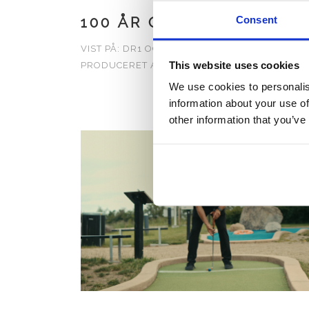
Consent
100 ÅR OG EN SOMMER
VIST PÅ: DR1 OG DRTV
This website uses cookies
PRODUCERET AF: DR BRED KULTUR & FAKTA
We use cookies to personalis
information about your use of
other information that you’ve